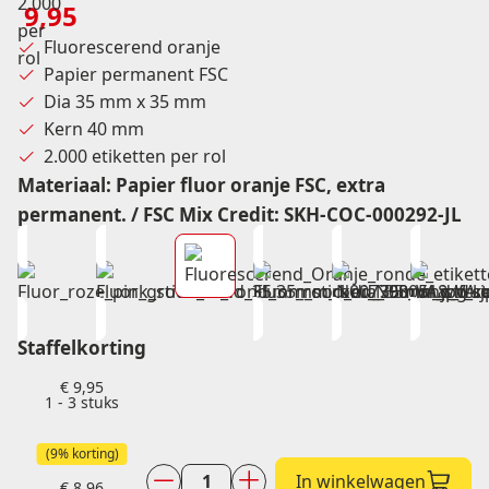
9,95
Fluorescerend oranje
Papier permanent FSC
Dia 35 mm x 35 mm
Kern 40 mm
2.000 etiketten per rol
Materiaal
:
Papier fluor oranje FSC, extra
permanent. / FSC Mix Credit: SKH-COC-000292-JL
Staffelkorting
€
9,95
1 - 3
stuks
(9% korting)
In winkelwagen
€
8,96