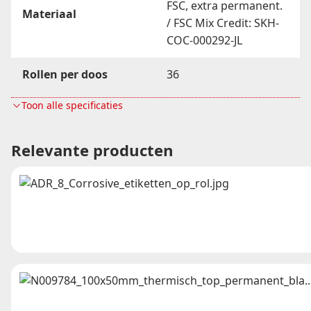
FSC, extra permanent.
Materiaal
/ FSC Mix Credit: SKH-
COC-000292-JL
Rollen per doos
36
Toon alle specificaties
Etiketten per rol
2000
Breedte in mm
35
Relevante producten
Hoogte in mm
35