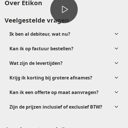
Over Etikon
Veelgestelde vragen
Ik ben al debiteur, wat nu?
Kan ik op factuur bestellen?
verkoop@etikon.nl
Wat zijn de levertijden?
na
goedkeuring
Krijg ik korting bij grotere afnames?
Kan ik een offerte op maat aanvragen?
verkoop@etikon.nl
.
Zijn de prijzen inclusief of exclusief BTW?
offerteformulier