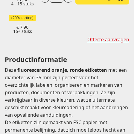
Fluor
4 - 15 stuks
oranje
etiketten
(20% korting)
⌀
€
7,96
35mm
16+ stuks
á
Offerte aanvragen
2.000
per
Productinformatie
rol
aantal
Deze
fluorescerend oranje, ronde etiketten
met een
diameter van 35 mm zijn perfect voor het
overzichtelijk labelen, organiseren en markeren van
producten, documenten of verpakkingen. Ze zijn
verkrijgbaar in diverse kleuren, wat ze uitermate
geschikt maakt voor kleurcodering of het aanbrengen
van opvallende aanduidingen.
De etiketten zijn gemaakt van FSC papier met
permanente belijming, dat zich moeiteloos hecht aan