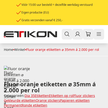
Vóór 15:00 uur besteld = dezelfde werkdag verstuurd
Eigen productie (EU)
Gratis verzenden vanaf € 250,-
Home
Winkel
Fluor oranje etiketten ⌀ 35mm á 2.000 per rol
Fluor oranje etiketten ⌀ 35mm á
2.000 per rol
Categorieën:
Dia 35
Etiketten
Etiketten op rol
Fluor stickers
Gekleurde etiketten
Oranje stickers
Papieren etiketten
Permanent
Ronde etiketten