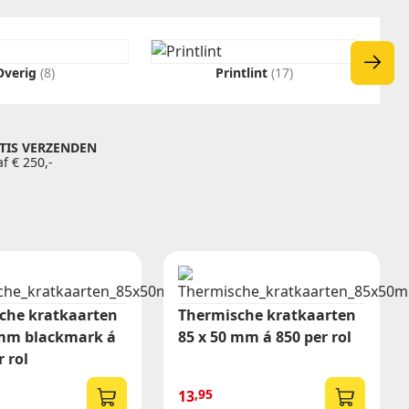
Belijming
Permanent
Overig
(8)
Printlint
(17)
Afneembaar
Diepvries
TIS VERZENDEN
f € 250,-
che kratkaarten
Thermische kratkaarten
 mm blackmark á
85 x 50 mm á 850 per rol
r rol
,95
13