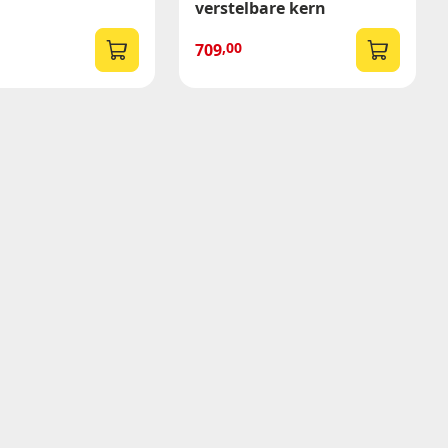
verstelbare kern
,00
709