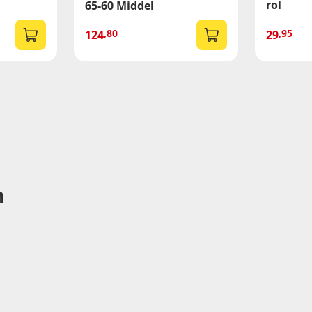
rol
65-60 Middel
,80
,95
124
29
n