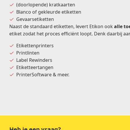
(doorlopende)
kratkaarten
Blanco
of
gekleurde
etiketten
Gevaarsetiketten
Naast de standaard etiketten, levert Etikon ook
alle t
etiket zodat het proces efficiënt loopt. Denk daarbij aa
Etikettenprinters
Printlinten
Label Rewinders
Etiketteertangen
PrinterSoftware
& meer.
Heb je een vraag?