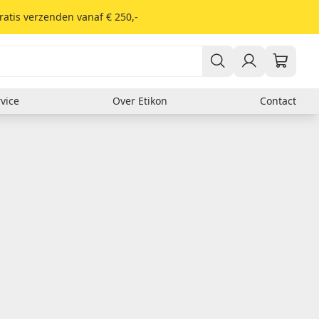
ratis verzenden vanaf € 250,-
vice
Over Etikon
Contact
Er zitten nog geen producten in je winkelwagen.
Verzendlabels
DHL
Fed Ex
GLS
PostNL
UPS
Soort materiaal
Thermisch
Kunststof
Papieren etiketten