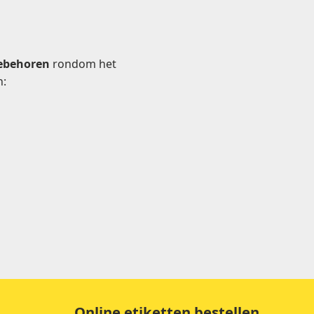
oebehoren
rondom het
n:
Online etiketten bestellen