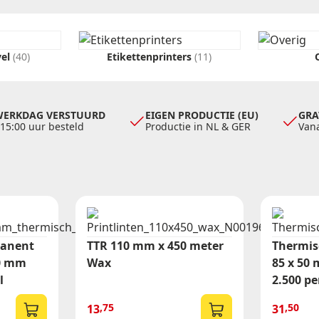
Formaat etiketten (diameter)
Dia 29 sluitzegel
Dia 35
vel
(40)
Etikettenprinters
(11)
Dia 60
WERKDAG VERSTUURD
EIGEN PRODUCTIE (EU)
GRA
 15:00 uur besteld
Productie in NL & GER
Vana
manent
TTR 110 mm x 450 meter
Thermis
50 mm
Wax
85 x 50
l
2.500 pe
,75
,50
13
31