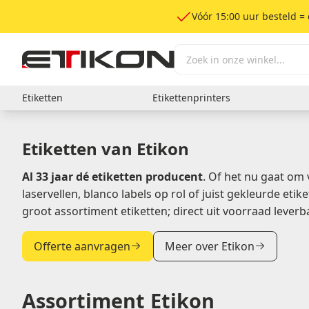
Vóór 15:00 uur besteld =
Etiketten
Etikettenprinters
Etiketten op vel
Etikettenprinters
Printlinten
Etiketteertang
Gekleurde et
Onderdelen 
Label rewind
Etiketten van Etikon
A4 stickervellen
Desktop labelprinter
Wax
Fluor stickers
Textiel acetaat badge etiketten –
Industriële labelprinter
Wax/Resin
Gele stickers
Al 33 jaar dé etiketten
producent
. Of het nu gaat om 
afneembaar
Resin
Rode stickers
laservellen, blanco labels op rol of juist gekleurde etik
Textiel acetaat etiketten – permanent
Roze stickers
groot assortiment etiketten; direct uit voorraad leverba
Oranje sticke
Groene stick
Etiketten op rol
Blauwe stick
Offerte aanvragen
Meer over Etikon
Witte stickers
Verzendetiketten
Waarschuwingsetiketten
Bandenetiketten
Assortiment Etikon
Kratkaarten