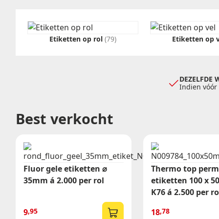
Doorlopende rollen
ADR etiketten
Ronde etiketten
Kortingsstickers
Etiketten op rol
(79)
Etiketten op 
Blanco etiketten
DEZELFDE 
Indien vóór
Best verkocht
Fluor gele etiketten ⌀
Thermo top per
35mm á 2.000 per rol
etiketten 100 x 
K76 á 2.500 per ro
,95
,78
9
18