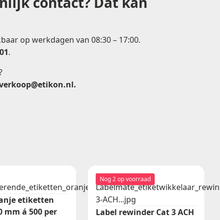
nlijk contact? Dat kan
ikbaar op werkdagen van 08:30 – 17:00.
201
.
?
verkoop@etikon.nl
.
Nog 2 op voorraad
anje etiketten
10 mm á 500 per
Label rewinder Cat 3 ACH