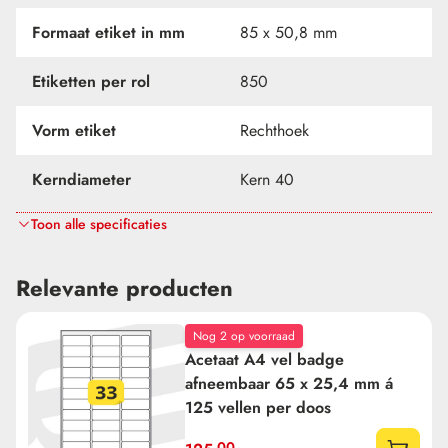
Formaat etiket in mm
85 x 50,8 mm
Etiketten per rol
850
Vorm etiket
Rechthoek
Kerndiameter
Kern 40
Toon alle specificaties
Belijming
Onbelijmd
Materiaal
Themisch karton
Relevante producten
Perforatie
Ja
Nog 2 op voorraad
Acetaat A4 vel badge
Rugbreedte in mm
85mm
afneembaar 65 x 25,4 mm á
125 vellen per doos
4 rollen per doos, 80
Verpakking
,00