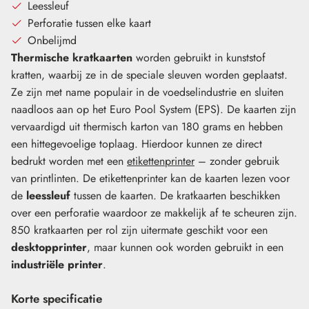
Leessleuf
á
Perforatie tussen elke kaart
850
Onbelijmd
per
Thermische kratkaarten
worden gebruikt in kunststof
rol
kratten, waarbij ze in de speciale sleuven worden geplaatst.
Aanvraag versturen
aantal
Ze zijn met name populair in de voedselindustrie en sluiten
naadloos aan op het Euro Pool System (EPS). De kaarten zijn
vervaardigd uit thermisch karton van 180 grams en hebben
een hittegevoelige toplaag. Hierdoor kunnen ze direct
bedrukt worden met een
etikettenprinter
– zonder gebruik
van printlinten. De etikettenprinter kan de kaarten lezen voor
de
leessleuf
tussen de kaarten. De kratkaarten beschikken
over een perforatie waardoor ze makkelijk af te scheuren zijn.
850 kratkaarten per rol zijn uitermate geschikt voor een
desktopprinter
, maar kunnen ook worden gebruikt in een
industriële printer
.
Korte specificatie