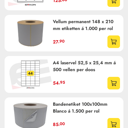
dozen per pallet
125
Vellum permanent 148 x 210
mm etiketten á 1.000 per rol
,90
27
A4 laservel 52,5 x 25,4 mm á
500 vellen per doos
,95
54
Bandenetiket 100x100mm
Blanco á 1.500 per rol
,00
85