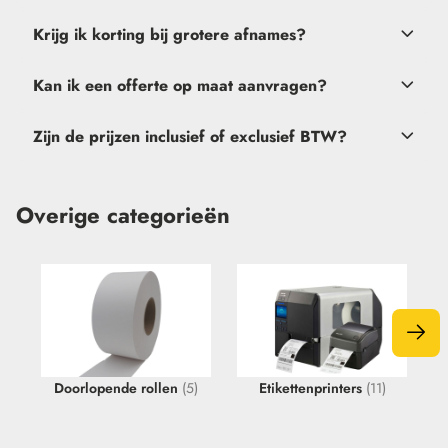
goedkeuring
Krijg ik korting bij grotere afnames?
verkoop@etikon.nl
.
Kan ik een offerte op maat aanvragen?
Zijn de prijzen inclusief of exclusief BTW?
offerteformulier
verkoop@etikon.nl
vrijblijvende offerte
Overige categorieën
verkoop@etikon.nl
Doorlopende rollen
(5)
Etikettenprinters
(11)