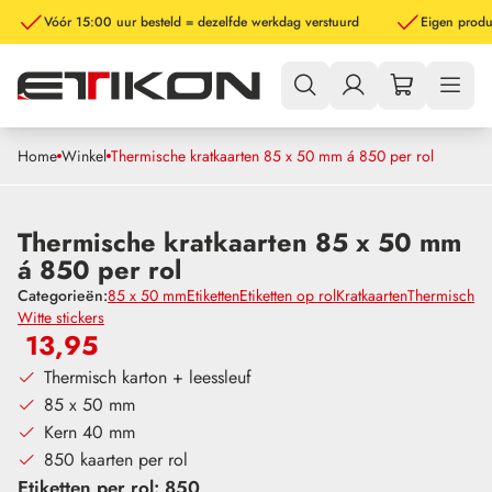
Vóór 15:00 uur besteld = dezelfde werkdag verstuurd
Eigen produ
Offerte aanvragen
Home
Winkel
Thermische kratkaarten 85 x 50 mm á 850 per rol
Vraag een offerte aan en we nemen snel contact met je
op!
Thermische kratkaarten 85 x 50 mm
Naam
*
á 850 per rol
Categorieën:
85 x 50 mm
Etiketten
Etiketten op rol
Kratkaarten
Thermisch
Voornaam
Witte stickers
13,95
Achternaam
Thermisch karton + leessleuf
Emailadres
*
85 x 50 mm
Kern 40 mm
850 kaarten per rol
Telefoonnummer
Etiketten per rol
:
850