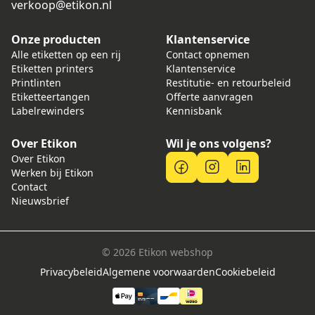
verkoop@etikon.nl
Onze producten
Klantenservice
Alle etiketten op een rij
Contact opnemen
Etiketten printers
Klantenservice
Printlinten
Restitutie- en retourbeleid
Etiketteertangen
Offerte aanvragen
Labelrewinders
Kennisbank
Over Etikon
Wil je ons volgens?
Over Etikon
Werken bij Etikon
Contact
Nieuwsbrief
© 2026 Etikon webshop
Privacybeleid
Algemene voorwaarden
Cookiebeleid