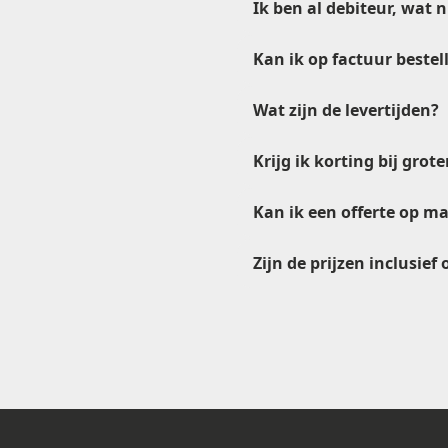
Ik ben al debiteur, wat 
Kan ik op factuur bestel
verkoop@etikon.nl
Wat zijn de levertijden?
Krijg ik korting bij gro
Kan ik een offerte op m
Zijn de prijzen inclusief
verkoop@etikon.nl
offerteformulier
offerte
ve