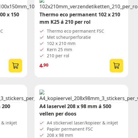
00 x 150
Thermo eco permanent 102 x 210
mm K25 á 210 per rol
SC
Thermo eco permanent FSC
Met scheurperforatie
102 x 210 mm
Kern 25 mm
210 per rol
,90
4
á 200
A4 laservel 208 x 98 mm á 500
vellen per doos
 & inkjet
A4 stickervel laser/kopieer & inkjet
Papier permanent FSC
208 x 98 mm