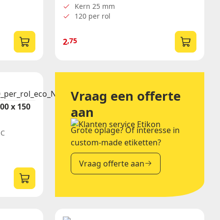
Kern 25 mm
120 per rol
Belijming
Permanent
,75
2
Afneembaar
Diepvries
Vraag een offerte
00 x 150
aan
Grote oplage? Of interesse in
SC
custom-made etiketten?
Vraag offerte aan