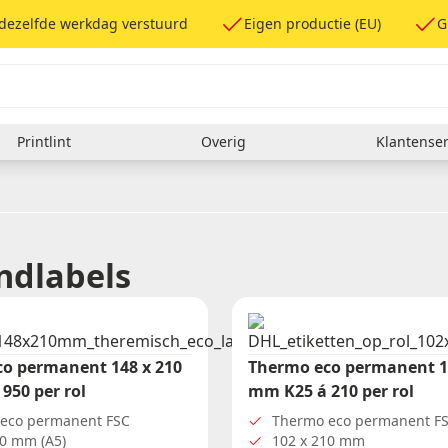
 dezelfde werkdag verstuurd
Eigen productie (EU)
G
Printlint
Overig
Klantenser
iketten
& onderhoud
er
Formaat etiketten (LxB)
Labelprinter Software
100 x 100 mm
100 x 150 mm
ndlabels
100 x 25 mm
100 x 50 mm
rs
100 x 70 mm
ers
102 x 210 mm
ers
148 x 105 mm
o permanent 148 x 210
Thermo eco permanent 1
148 x 210 mm
950 per rol
mm K25 á 210 per rol
85 x 50 mm
Overige formaten
eco permanent FSC
Thermo eco permanent F
10 mm (A5)
102 x 210 mm