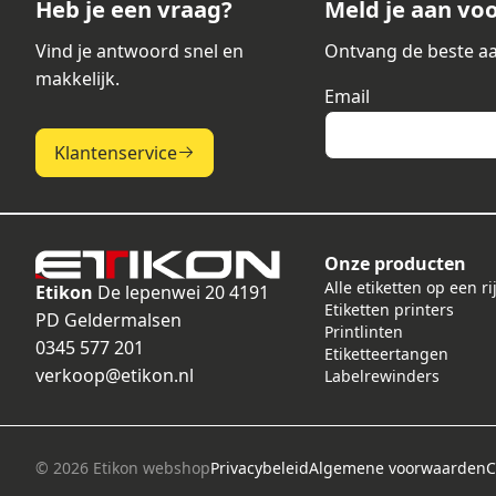
Heb je een vraag?
Meld je aan vo
Vind je antwoord snel en
Ontvang de beste aa
makkelijk.
Email
Klantenservice
Onze producten
Alle etiketten op een ri
Etikon
De lepenwei 20
4191
Etiketten printers
PD Geldermalsen
Printlinten
0345 577 201
Etiketteertangen
verkoop@etikon.nl
Labelrewinders
© 2026 Etikon webshop
Privacybeleid
Algemene voorwaarden
C