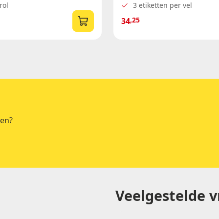
rol
3 etiketten per vel
,25
34
ten?
Veelgestelde 