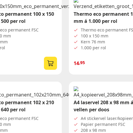
o permanent 100 x 150
Thermo eco permanent 1
500 per rol
mm á 1.000 per rol
eco permanent FSC
Thermo eco permanent F
50 mm
100 x 150 mm
0 mm
Kern 76 mm
rol
1.000 per rol
,95
14
o permanent 102 x 210
A4 laservel 208 x 98 mm 
640 per rol
vellen per doos
eco permanent FSC
A4 stickervel laser/kopieer
10 mm
Papier permanent FSC
6 mm
208 x 98 mm