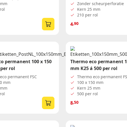
6 mm
Zonder scheurperforatie
Formaat etiketten (diameter)
rol
Kern 25 mm
Dia 29 sluitzegel
210 per rol
Dia 35
,90
4
Dia 60
o permanent 100 x 150
Thermo eco permanent 1
per rol
mm K25 á 500 per rol
eco permanent FSC
Thermo eco permanent F
50 mm
100 x 150 mm
5 mm
Kern 25 mm
rol
500 per rol
,50
8