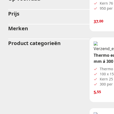
Doorlopende rollen
Kern 7
ADR etiketten
950 per 
Prijs
Ronde etiketten
Kortingsstickers
,00
37
Blanco etiketten
Merken
Product categorieën
Thermo ec
mm á 300 
Thermo 
100 x 1
Kern 2
300 per 
,55
5