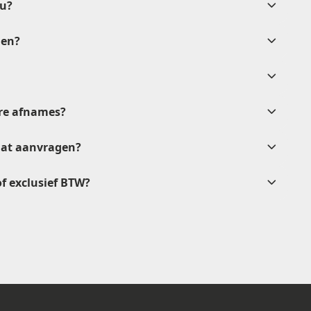
nu?
len?
na goedkeuring
tere afnames?
verkoop@etikon.nl
.
aat aanvragen?
 of exclusief BTW?
vrijblijvende
rkoop@etikon.nl