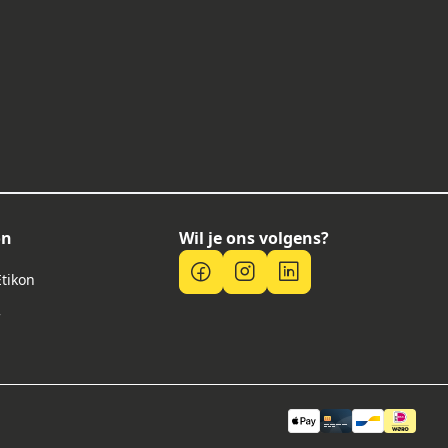
on
Wil je ons volgens?
Etikon
f