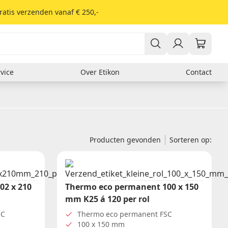
ratis verzenden vanaf € 250,-
vice
Over Etikon
Contact
Er zitten nog geen producten in je winkelwagen.
Verzendlabels
DHL
Fed Ex
GLS
Producten gevonden
Sorteren op:
PostNL
UPS
02 x 210
Soort materiaal
Thermo eco permanent 100 x 150
mm K25 á 120 per rol
Thermisch
Kunststof
SC
Thermo eco permanent FSC
Papieren etiketten
100 x 150 mm