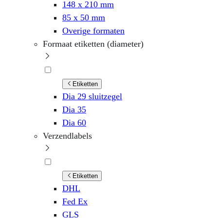
148 x 210 mm
85 x 50 mm
Overige formaten
Formaat etiketten (diameter)
Etiketten
Dia 29 sluitzegel
Dia 35
Dia 60
Verzendlabels
Etiketten
DHL
Fed Ex
GLS