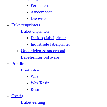
Permanent
Afneembaar
Diepvries
Etikettenprinters
Etikettenprinters
Desktop labelprinter
Industriële labelprinter
Onderdelen & onderhoud
Labelprinter Software
Printlint
Printlinten
Wax
Wax/Resin
Resin
Overig
Etiketteertang