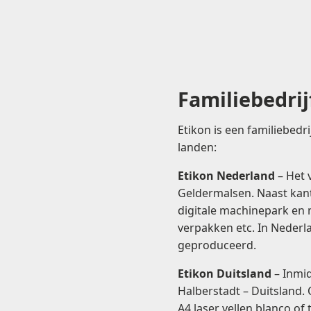
Formaat etiketten (diameter)
Dia 29 sluitzegel
Dia 35
Dia 60
Familiebedrij
Etikon is een familiebedri
landen:
Etikon Nederland
– Het 
Geldermalsen. Naast kant
digitale machinepark en 
verpakken etc. In Nederl
geproduceerd.
Etikon Duitsland
– Inmid
Halberstadt – Duitsland.
A4 laser vellen blanco of 