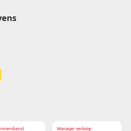
vens
binnendienst
Manager verkoop