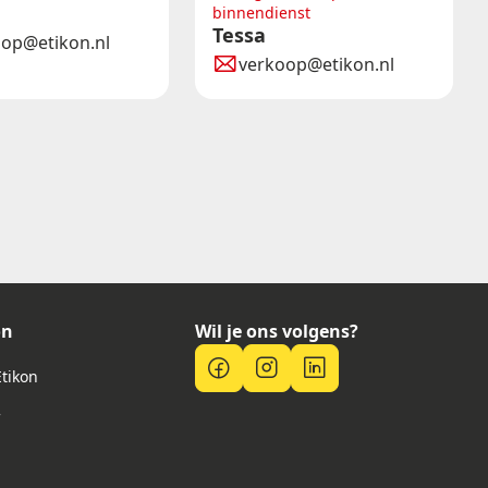
binnendienst
Tessa
oop@etikon.nl
verkoop@etikon.nl
on
Wil je ons volgens?
Etikon
f