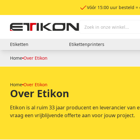
Vóór 15:00 uur besteld =
Etiketten
Etikettenprinters
Home
Over Etikon
Etiketten op vel
Etikettenprinters
Printlinten
Etiketteertang
Gekleurde et
Onderdelen 
Label rewind
A4 stickervellen
Desktop labelprinter
Wax
Fluor stickers
Textiel acetaat badge etiketten –
Industriële labelprinter
Wax/Resin
Gele stickers
Home
Over Etikon
afneembaar
Resin
Rode stickers
Over Etikon
Textiel acetaat etiketten – permanent
Roze stickers
Oranje sticke
Groene stick
Etikon is al ruim 33 jaar producent en leverancier van e
Etiketten op rol
Blauwe stick
vraag een vrijblijvende offerte aan voor jouw project.
Witte stickers
Verzendetiketten
Waarschuwingsetiketten
Bandenetiketten
Kratkaarten