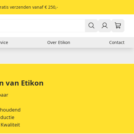
ratis verzenden vanaf € 250,-
vice
Over Etikon
Contact
Er zitten nog geen producten in je winkelwagen.
Verzendlabels
DHL
Fed Ex
en van Etikon
GLS
PostNL
UPS
baar
dhoudend
Soort materiaal
ductie
Thermisch
 Kwaliteit
Kunststof
Papieren etiketten