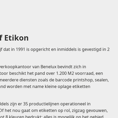
Belijming
Permanent
Afneembaar
Diepvries
f Etikon
jf dat in 1991 is opgericht en inmiddels is gevestigd in 2
verkoopkantoor van Benelux bevindt zich in
oor beschikt het pand over 1.200 M2 voorraad, een
meerdere diensten zoals de barcode printshop, sealen,
and worden met name kleine oplage etiketten
dels zijn er 35 productielijnen operationeel in
 Of het nou gaat om etiketten op rol, zigzag gevouwen,
tot 8 kleuren bedrukt: alles is mogelijk op het gebied