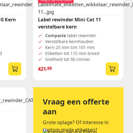
Belijming
10 Kern
Label rewinder Mini Cat 11
Permanent
verstelbare kern
Afneembaar
Diepvries
Compacte
label rewinder
Verstelbare kernhouden
Kern 25 mm t/m 101 mm
d
Etiketten tot 115 mm breed
Snelheid tot 50 cm/sec
,95
421
Vraag een offerte
aan
Grote oplage? Of interesse in
custom-made etiketten?