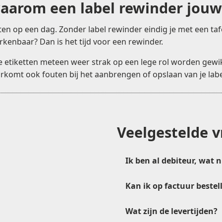
aarom een label rewinder jouw
ten op een dag. Zonder label rewinder eindig je met een tafe
rkenbaar? Dan is het tijd voor een rewinder.
e etiketten meteen weer strak op een lege rol worden gewik
orkomt ook fouten bij het aanbrengen of opslaan van je labe
SATO
Veelgestelde 
Ik ben al debiteur, wat 
ureau, perfect bij desktopprinters
otor voor non-stop printlijnen
Kan ik op factuur bestel
lheidsregeling
, voor delicate materialen
verkoop@etikon.nl
: links- of rechtsom oprollen
Wat zijn de levertijden?