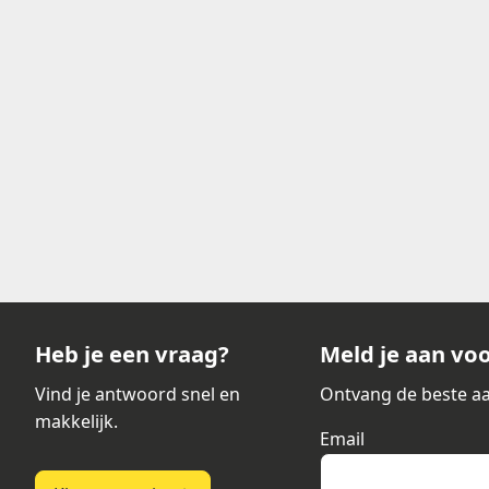
l
Rollen printen voor directe plaats
Etiketten klaarmaken voor automa
Batchrollen per klant of order ge
Heb je een vraag?
Meld je aan vo
Vind je antwoord snel en
Ontvang de beste aa
makkelijk.
Email