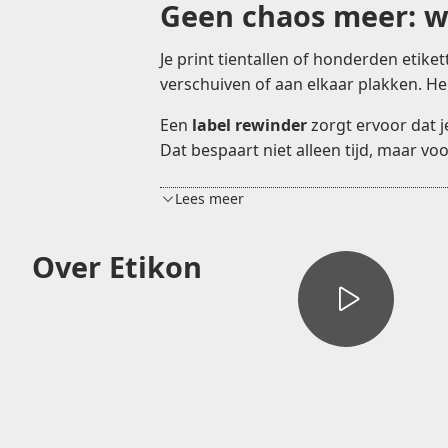
Geen chaos meer: w
Je print tientallen of honderden etiket
verschuiven of aan elkaar plakken. He
Een
label rewinder
zorgt ervoor dat j
Dat bespaart niet alleen tijd, maar vo
Lees meer
Over Etikon
Compacte modellen
voor op het b
Industriële rewinders
met zware m
Rewinders met automatische sne
Modellen met instelbare richting
kunststof etiketten