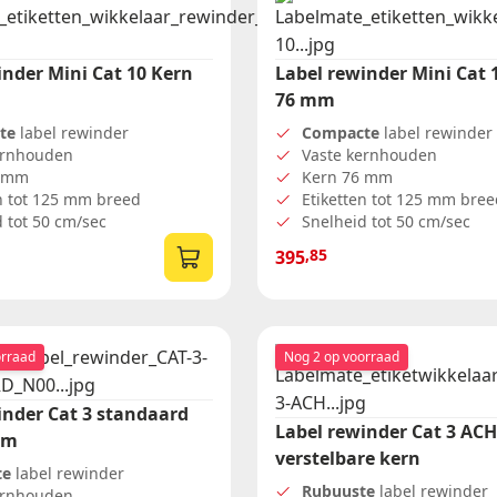
Formaat etiketten (diameter)
Dia 29 sluitzegel
inder Mini Cat 10 Kern
Label rewinder Mini Cat 
Dia 35
76 mm
Dia 60
te
label rewinder
Compacte
label rewinder
ernhouden
Vaste kernhouden
0 mm
Kern 76 mm
en tot 125 mm breed
Etiketten tot 125 mm bree
 tot 50 cm/sec
Snelheid tot 50 cm/sec
,85
395
orraad
Nog 2 op voorraad
inder Cat 3 standaard
Label rewinder Cat 3 ACH
mm
verstelbare kern
te
label rewinder
Rubuuste
label rewinder
ernhouden