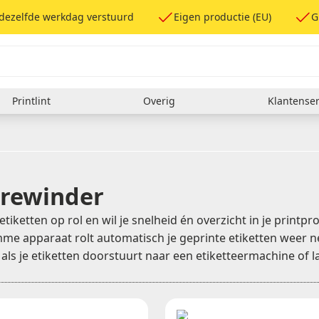
 dezelfde werkdag verstuurd
Eigen productie (EU)
G
Printlint
Overig
Klantenser
iketten
& onderhoud
er
Formaat etiketten (LxB)
Labelprinter Software
100 x 100 mm
100 x 150 mm
 rewinder
100 x 25 mm
100 x 50 mm
tiketten op rol en wil je snelheid én overzicht in je printp
rs
100 x 70 mm
imme apparaat rolt automatisch je geprinte etiketten weer n
ers
102 x 210 mm
ers
148 x 105 mm
l als je etiketten doorstuurt naar een etiketteermachine of l
148 x 210 mm
85 x 50 mm
Overige formaten