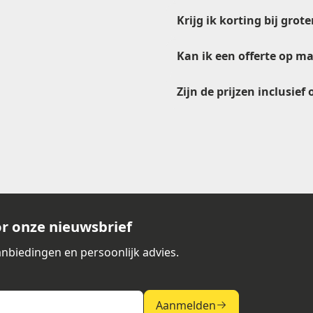
Krijg ik korting bij gro
Kan ik een offerte op m
Zijn de prijzen inclusief
abel rewinder
verkoop@etikon.nl
offerteformulier
offerte
ing op producten of dozen
ve
tische etiketteersystemen
nereren, zonder handmatig werk
or onze nieuwsbrief
nbiedingen en persoonlijk advies.
l
Aanmelden