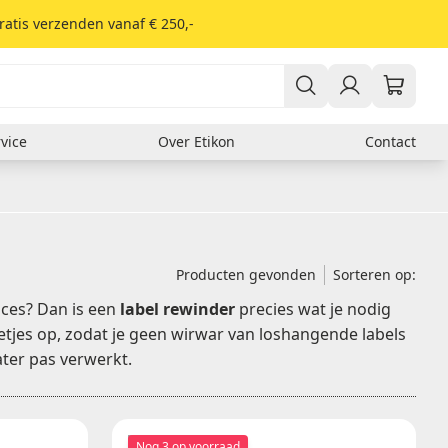
ratis verzenden vanaf € 250,-
vice
Over Etikon
Contact
Er zitten nog geen producten in je winkelwagen.
Verzendlabels
DHL
Fed Ex
GLS
Producten gevonden
Sorteren op:
PostNL
roces? Dan is een
label rewinder
precies wat je nodig
UPS
etjes op, zodat je geen wirwar van loshangende labels
ater pas verwerkt.
Soort materiaal
Thermisch
Kunststof
Papieren etiketten
Nog 3 op voorraad