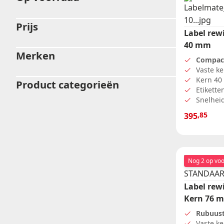
Doorlopende rollen
ADR etiketten
Prijs
Ronde etiketten
Label rew
Kortingsstickers
40 mm
Blanco etiketten
Merken
Compac
Vaste k
Kern 4
Product categorieën
Etikett
Snelheid
,85
395
Nog 2 op vo
Label rew
Kern 76 
Rubuus
Vaste k