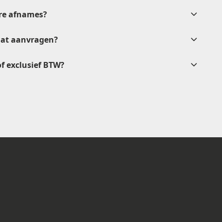
tere afnames?
verkoop@etikon.nl
.
aat aanvragen?
 of exclusief BTW?
vrijblijvende
rkoop@etikon.nl
abel rewinders