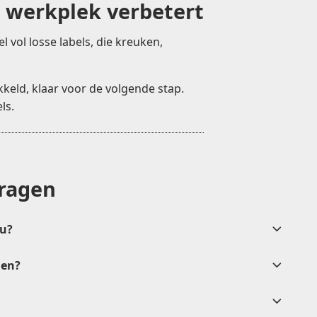
 werkplek verbetert
l vol losse labels, die kreuken,
keld, klaar voor de volgende stap.
ls.
vragen
label rewinder
nu?
len?
na goedkeuring