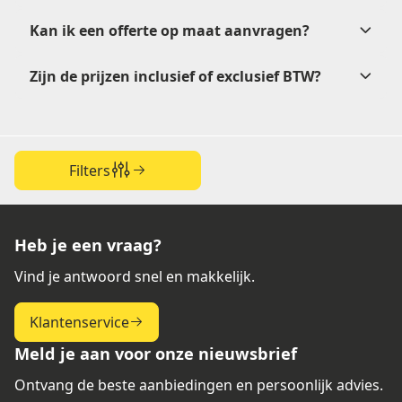
Kunstsof PP materiaal
Kan ik een offerte op maat aanvragen?
verkoop@etikon.nl
.
Papier
Zijn de prijzen inclusief of exclusief BTW?
Kunststof PP
offerteformulier
BS 5609-normering (Marine Certified).
verkoop@etikon.nl
verkoop@etikon.nl
Filters
vrijblijvende offerte
Heb je een vraag?
Je
Vind je antwoord snel en makkelijk.
kunt er dus vanuit gaan dat de PP etiketten van Etikon
voldoen aan deze eis.
Klantenservice
Meld je aan voor onze nieuwsbrief
ADR etiketten worden gebruikt om de risico’s van
Ontvang de beste aanbiedingen en persoonlijk advies.
gevaarlijke stoffen zichtbaar te maken tijdens