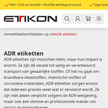
Vóór 15:00 uur besteld = dezelfde werkdag verstuurd
Eigen prod
Home
Etiketten
Etiketten op rol
ADR etiketten
ADR etiketten
ADR etiketten zijn misschien klein, maar hun impact is
enorm. Ze zijn dé sleutel tot veilig en verantwoord
transport van gevaarlijke stoffen. Of het nu gaat om
brandbare vloeistoffen, chemische stoffen of
corrosieve materialen, ADR etiketten zorgen ervoor
dat iedereen precies weet wat er vervoerd wordt. Ze
zijn niet alleen verplicht volgens de ADR-wetgeving,
maar ook een slimme en professionele manier om
risico’s te minimaliseren.