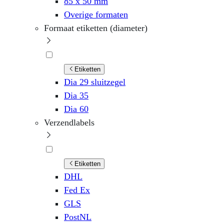
85 x 50 mm
Overige formaten
Formaat etiketten (diameter)
Etiketten
Dia 29 sluitzegel
Dia 35
Dia 60
Verzendlabels
Etiketten
DHL
Fed Ex
GLS
PostNL