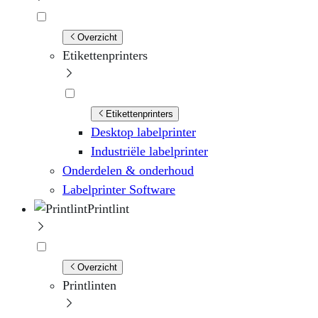
Overzicht
Etikettenprinters
Etikettenprinters
Desktop labelprinter
Industriële labelprinter
Onderdelen & onderhoud
Labelprinter Software
Printlint
Overzicht
Printlinten