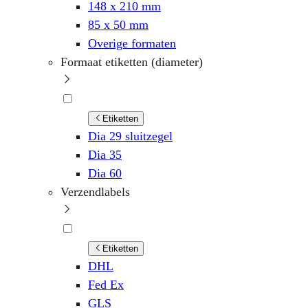
148 x 210 mm
85 x 50 mm
Overige formaten
Formaat etiketten (diameter)
Etiketten
Dia 29 sluitzegel
Dia 35
Dia 60
Verzendlabels
Etiketten
DHL
Fed Ex
GLS