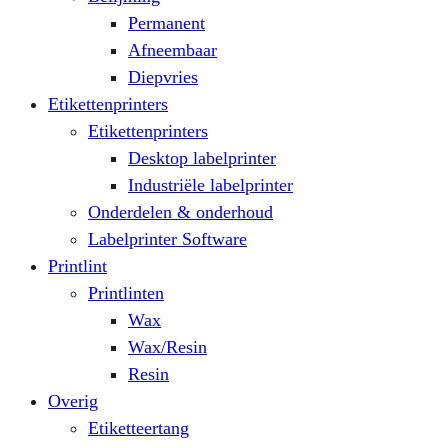
Permanent
Afneembaar
Diepvries
Etikettenprinters
Etikettenprinters
Desktop labelprinter
Industriële labelprinter
Onderdelen & onderhoud
Labelprinter Software
Printlint
Printlinten
Wax
Wax/Resin
Resin
Overig
Etiketteertang