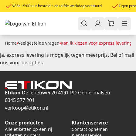
Vóór 15:00 uur besteld = dezelfde werkdag verstuurd
Eigen prod
Home
Veelgestelde vragen
Kan ik kiezen voor express levering?
Ja, express levering is mogelijk tegen meerprijs. Bel of mail
ons voor de opties.
Etikon
De lepenwei 20
4191 PD Geldermalsen
0345 577 201
verkoop@etikon.nl
Onze producten
Klantenservice
Alle etiketten op een rij
Contact opnemen
Etiketten printers
Klantenservice