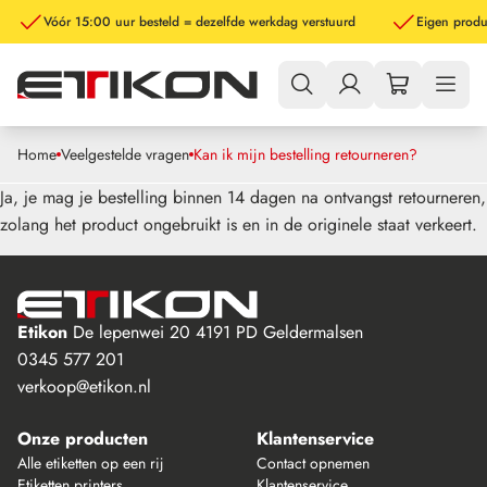
Vóór 15:00 uur besteld = dezelfde werkdag verstuurd
Eigen produ
Home
Veelgestelde vragen
Kan ik mijn bestelling retourneren?
Ja, je mag je bestelling binnen 14 dagen na ontvangst retourneren,
zolang het product ongebruikt is en in de originele staat verkeert.
Etikon
De lepenwei 20
4191 PD Geldermalsen
0345 577 201
verkoop@etikon.nl
Onze producten
Klantenservice
Alle etiketten op een rij
Contact opnemen
Etiketten printers
Klantenservice