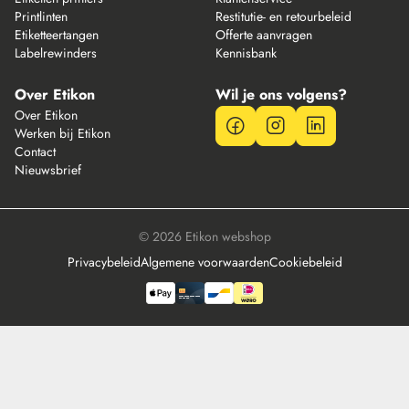
Printlinten
Restitutie- en retourbeleid
Etiketteertangen
Offerte aanvragen
Labelrewinders
Kennisbank
Over Etikon
Wil je ons volgens?
Over Etikon
Werken bij Etikon
Contact
Nieuwsbrief
© 2026 Etikon webshop
Privacybeleid
Algemene voorwaarden
Cookiebeleid