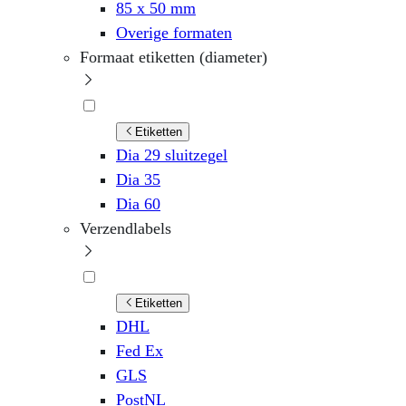
85 x 50 mm
Overige formaten
Formaat etiketten (diameter)
Etiketten
Dia 29 sluitzegel
Dia 35
Dia 60
Verzendlabels
Etiketten
DHL
Fed Ex
GLS
PostNL