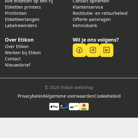
Alle etiketten op een rij
Contact opnemen
Etiketten printers
Klantenservice
Printlinten
Restitutie- en retourbeleid
Etiketteertangen
Offerte aanvragen
Labelrewinders
Kennisbank
Over Etikon
Wil je ons volgens?
Over Etikon
Werken bij Etikon
Contact
Nieuwsbrief
© 2026 Etikon webshop
Privacybeleid
Algemene voorwaarden
Cookiebeleid