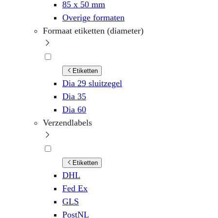
85 x 50 mm
Overige formaten
Formaat etiketten (diameter)
Etiketten
Dia 29 sluitzegel
Dia 35
Dia 60
Verzendlabels
Etiketten
DHL
Fed Ex
GLS
PostNL