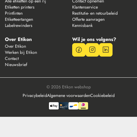
Alle etiketten op een rij
Contact opnemen
Etiketten printers
Klantenservice
Printlinten
Restitutie- en retourbeleid
Etiketteertangen
Offerte aanvragen
Labelrewinders
Kennisbank
Over Etikon
Wil je ons volgens?
Over Etikon
Werken bij Etikon
Contact
Nieuwsbrief
© 2026 Etikon webshop
Privacybeleid
Algemene voorwaarden
Cookiebeleid