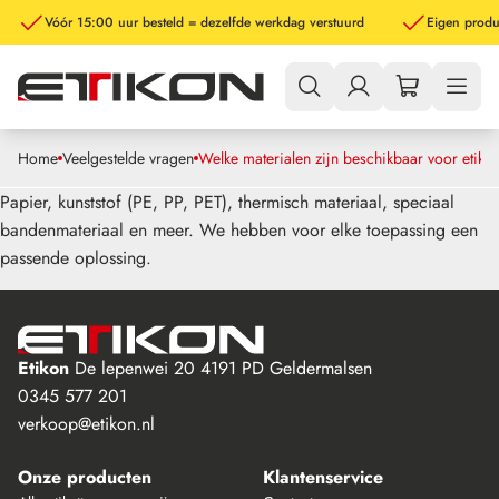
Vóór 15:00 uur besteld = dezelfde werkdag verstuurd
Eigen produ
Home
Veelgestelde vragen
Welke materialen zijn beschikbaar voor etiket
Papier, kunststof (PE, PP, PET), thermisch materiaal, speciaal
bandenmateriaal en meer. We hebben voor elke toepassing een
passende oplossing.
Etikon
De lepenwei 20
4191 PD Geldermalsen
0345 577 201
verkoop@etikon.nl
Onze producten
Klantenservice