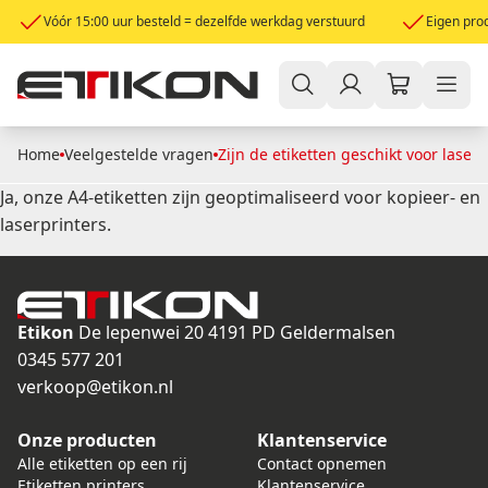
Vóór 15:00 uur besteld = dezelfde werkdag verstuurd
Eigen prod
Home
Veelgestelde vragen
Zijn de etiketten geschikt voor laserp
Ja, onze A4-etiketten zijn geoptimaliseerd voor kopieer- en
laserprinters.
Etikon
De lepenwei 20
4191 PD Geldermalsen
0345 577 201
verkoop@etikon.nl
Onze producten
Klantenservice
Alle etiketten op een rij
Contact opnemen
Etiketten printers
Klantenservice