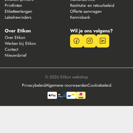
Printlinten
Restitutie- en retourbeleid
Etiketteertangen
Offerte aanvragen
Labelrewinders
Kennisbank
Over Etikon
Wil je ons volgens?
Over Etikon
Werken bij Etikon
Contact
Nieuwsbrief
© 2026 Etikon webshop
Privacybeleid
Algemene voorwaarden
Cookiebeleid