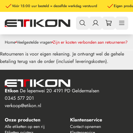
Vóór 15:00 uur besteld = dezelfde werkdag verstuurd
Eigen produ
Home
Veelgestelde vragen
Zijn er kosten verbonden aan retourneren?
Retourneren is voor eigen rekening. Je ontvangt wel de gehele
betaling terug van de order (inclusief leveringskosten).
Etikon
De lepenwei 20
4191 PD Geldermalsen
0345 577 201
verkoop@etikon.nl
Onze producten
Klantenservice
Alle etiketten op een rij
Contact opnemen
Etiketten printers
Klantenservice