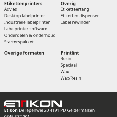
Etikettenprinters
Overig
Advies
Etiketteertang
Desktop labelprinter
Etiketten dispenser
Industriele labelprinter
Label rewinder
Labelprinter software
Onderdelen & onderhoud
Starterspakket
Overige formaten
Printlint
Resin
Speciaal
Wax
Wax/Resin
Etikon
De lepenwei 20
4191 PD Geldermalsen
0345 577 201