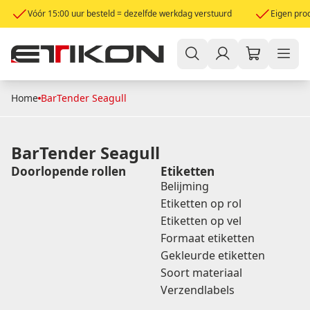
Vóór 15:00 uur besteld = dezelfde werkdag verstuurd
Eigen prod
Home
BarTender Seagull
BarTender Seagull
Doorlopende rollen
Etiketten
Belijming
Etiketten op rol
Etiketten op vel
Formaat etiketten
Gekleurde etiketten
Soort materiaal
Verzendlabels