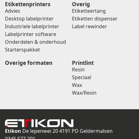
Etikettenprinters
Overig
Advies
Etiketteertang
Desktop labelprinter
Etiketten dispenser
Industriele labelprinter
Label rewinder
Labelprinter software
Onderdelen & onderhoud
Starterspakket
Overige formaten
Printlint
Resin
Speciaal
Wax
Wax/Resin
Etikon
De lepenwei 20
4191 PD Geldermalsen
0345 577 201