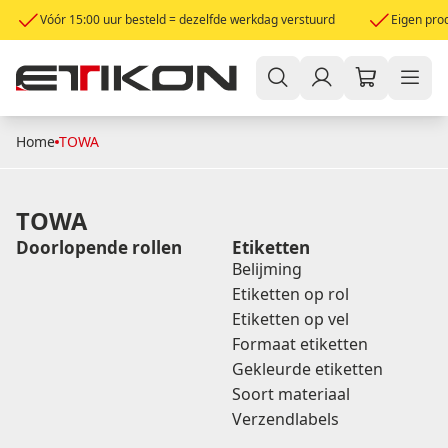
Vóór 15:00 uur besteld = dezelfde werkdag verstuurd
Eigen prod
Home
TOWA
TOWA
Doorlopende rollen
Etiketten
Belijming
Etiketten op rol
Etiketten op vel
Formaat etiketten
Gekleurde etiketten
Soort materiaal
Verzendlabels