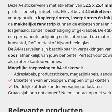
Deze A4 stickervellen met etiketten van
52,5 x 25,4 m
professioneel printgebruik. Elk vel bevat
44 etiketten
e
voor gebruik in
kopieerprinters, laserprinters én ink
de
makkelijke randstrip
kunnen de etiketten snel en
losgehaald, zonder beschadiging of gekrabbel. De eti
een permanente belijming en hechten goed op material
kunststof, PVC, metaal of bijvoorbeeld glas.
De A4-laservellen zijn beschikbaar in verpakkingen va
doos
, afhankelijk van jouw behoefte. Perfect voor zowe
als grotere kantoorvolumes.
Mogelijke toepassingen A4 stickervel:
Adreslabels, productstickers, magazijnlabels, aandu
Etiketteren van enveloppen, mappen of pakketten
Duidelijke afdruk zonder vervaging of loslaten
Graag sjabloon ontvangen? Neem contact op met
verk
Relevante producten