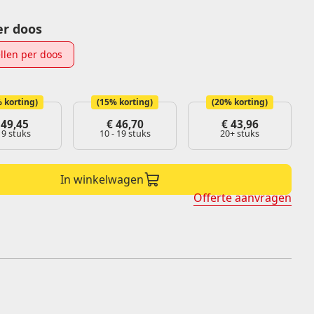
er doos
Belijming
Permanent
llen per doos
Afneembaar
Diepvries
 korting)
(15% korting)
(20% korting)
49,45
€
46,70
€
43,96
- 9 stuks
10 - 19 stuks
20+ stuks
In winkelwagen
Offerte aanvragen