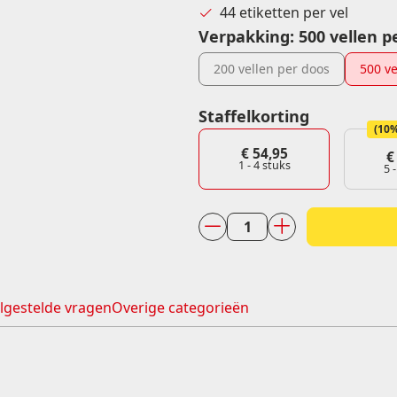
44 etiketten per vel
Formaat etiketten (diameter)
Verpakking
:
500 vellen p
Dia 29 sluitzegel
Dia 35
200 vellen per doos
500 ve
Dia 60
Staffelkorting
(10%
€
54,95
€
1 - 4
stuks
5 
A4
laservel
52,5
x
lgestelde vragen
Overige categorieën
25,4
mm
á
500