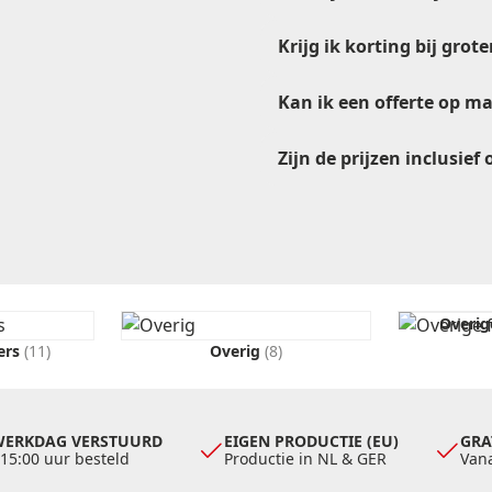
Krijg ik korting bij gro
Kan ik een offerte op m
Zijn de prijzen inclusief
verkoop@etikon.nl
offerteformulier
offerte
ve
Overig
ters
(11)
Overig
(8)
WERKDAG VERSTUURD
EIGEN PRODUCTIE (EU)
GRA
 15:00 uur besteld
Productie in NL & GER
Vana