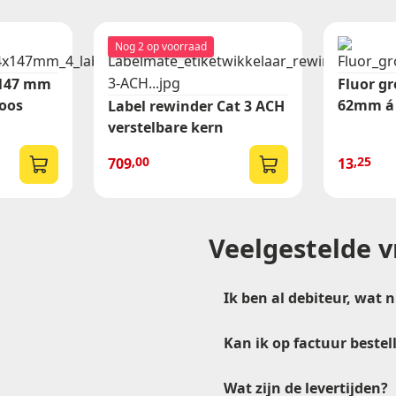
Nog 2 op voorraad
x 147 mm
Fluor gr
te aanvragen
doos
62mm á 
Label rewinder Cat 3 ACH
verstelbare kern
offerte aan en we nemen snel contact met je op!
,00
,25
709
13
Veelgestelde 
Ik ben al debiteur, wat 
Kan ik op factuur bestel
verkoop@etikon.nl
Wat zijn de levertijden?