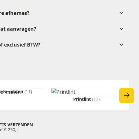
tere afnames?
verkoop@etikon.nl
.
aat aanvragen?
 of exclusief BTW?
vrijblijvende
rkoop@etikon.nl
e formaten
(11)
Printlint
(17)
TIS VERZENDEN
f € 250,-