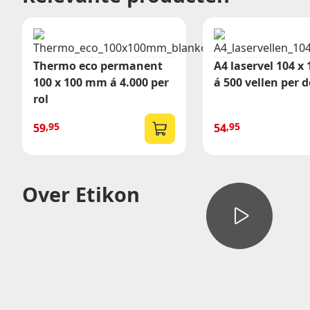
Thermo eco permanent
A4 laservel 104 
Offer
100 x 100 mm á 4.000 per
á 500 vellen per 
rol
Vraag een 
,95
,95
59
54
Over Etikon