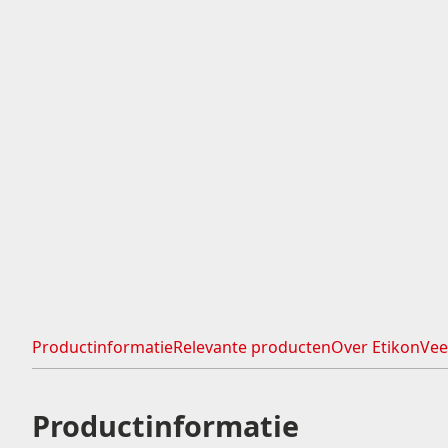
Doorlopende rollen
ADR etiketten
Ronde etiketten
Kortingsstickers
Blanco etiketten
Productinformatie
Relevante producten
Over Etikon
Vee
Productinformatie