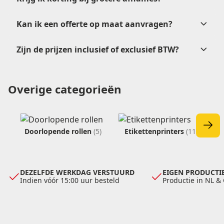
Kan ik een offerte op maat aanvragen?
verkoop@etikon.nl
.
Zijn de prijzen inclusief of exclusief BTW?
offerteformulier
Overige categorieën
verkoop@etikon.nl
verkoop@etikon.nl
vrijblijvende offerte
Doorlopende rollen
(5)
Etikettenprinters
(11)
DEZELFDE WERKDAG VERSTUURD
EIGEN PRODUCTIE
Indien vóór 15:00 uur besteld
Productie in NL &