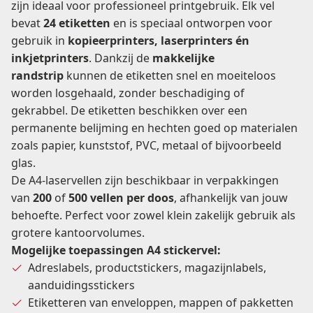
zijn ideaal voor professioneel printgebruik. Elk vel
á
bevat
24 etiketten
en is speciaal ontworpen voor
500
gebruik in
kopieerprinters, laserprinters én
vellen
inkjetprinters
. Dankzij de
makkelijke
per
randstrip
kunnen de etiketten snel en moeiteloos
doos
worden losgehaald, zonder beschadiging of
aantal
gekrabbel. De etiketten beschikken over een
permanente belijming en hechten goed op materialen
zoals papier, kunststof, PVC, metaal of bijvoorbeeld
glas.
De A4-laservellen zijn beschikbaar in verpakkingen
van
200
of
500 vellen per doos
, afhankelijk van jouw
behoefte. Perfect voor zowel klein zakelijk gebruik als
grotere kantoorvolumes.
Mogelijke toepassingen A4 stickervel:
Adreslabels, productstickers, magazijnlabels,
aanduidingsstickers
Etiketteren van enveloppen, mappen of pakketten