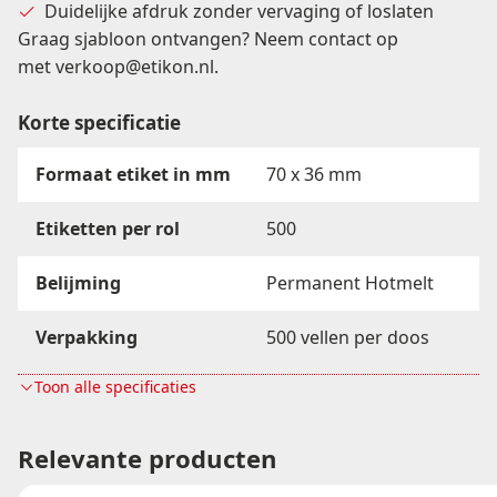
Duidelijke afdruk zonder vervaging of loslaten
Graag sjabloon ontvangen? Neem contact op
met
verkoop@etikon.nl
.
Korte specificatie
Formaat etiket in mm
70 x 36 mm
Etiketten per rol
500
Belijming
Permanent Hotmelt
Verpakking
500 vellen per doos
Toon alle specificaties
Materiaal
Kopieer/Laser/Inkjetprinter
FSC
FSC Mix Credit
Relevante producten