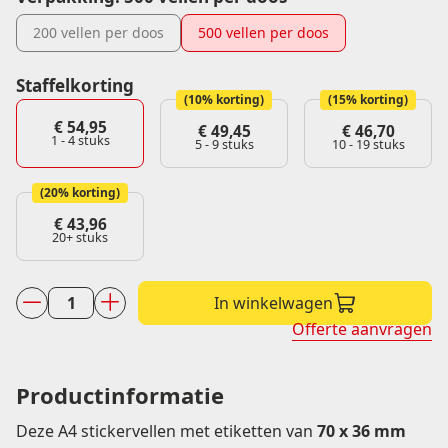
200 vellen per doos
500 vellen per doos
Staffelkorting
(10% korting)
(15% korting)
€
54,95
€
49,45
€
46,70
1 - 4
stuks
5 - 9 stuks
10 - 19 stuks
(20% korting)
€
43,96
20+ stuks
In winkelwagen
A4
Offerte aanvragen
laservel
70
x
Productinformatie
36
Deze A4 stickervellen met etiketten van
70 x 36 mm
mm