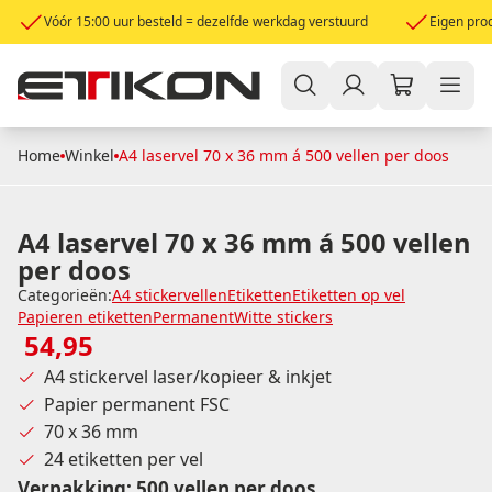
Vóór 15:00 uur besteld = dezelfde werkdag verstuurd
Eigen prod
Home
Winkel
A4 laservel 70 x 36 mm á 500 vellen per doos
A4 laservel 70 x 36 mm á 500 vellen
per doos
Categorieën:
A4 stickervellen
Etiketten
Etiketten op vel
Papieren etiketten
Permanent
Witte stickers
54,95
A4 stickervel laser/kopieer & inkjet
Papier permanent FSC
70 x 36 mm
24 etiketten per vel
Verpakking
:
500 vellen per doos