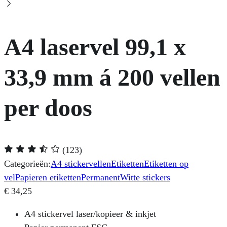
A4 laservel 99,1 x
33,9 mm á 200 vellen
per doos
(123)
Categorieën:
A4 stickervellen
Etiketten
Etiketten op
vel
Papieren etiketten
Permanent
Witte stickers
€
34,25
A4 stickervel laser/kopieer & inkjet