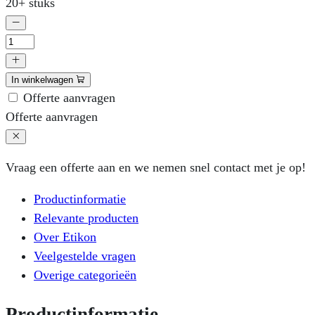
20+ stuks
A4
laservel
99,1
x
In winkelwagen
33,9
Offerte aanvragen
mm
Offerte aanvragen
á
200
Vraag een offerte aan en we nemen snel contact met je op!
vellen
per
Productinformatie
doos
Relevante producten
aantal
Over Etikon
Veelgestelde vragen
Overige categorieën
Productinformatie