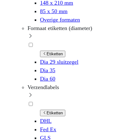
148 x 210 mm
85 x 50 mm
Overige formaten
Formaat etiketten (diameter)
Etiketten
Dia 29 sluitzegel
Dia 35
Dia 60
Verzendlabels
Etiketten
DHL
Fed Ex
GLS