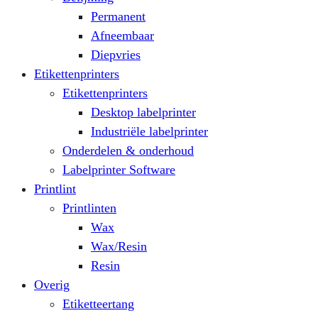
Permanent
Afneembaar
Diepvries
Etikettenprinters
Etikettenprinters
Desktop labelprinter
Industriële labelprinter
Onderdelen & onderhoud
Labelprinter Software
Printlint
Printlinten
Wax
Wax/Resin
Resin
Overig
Etiketteertang