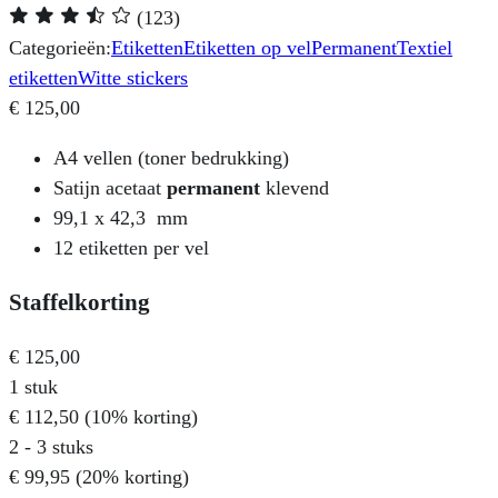
(123)
Categorieën:
Etiketten
Etiketten op vel
Permanent
Textiel
etiketten
Witte stickers
€
125,00
A4 vellen (toner bedrukking)
Satijn acetaat
permanent
klevend
99,1 x 42,3 mm
12 etiketten per vel
Staffelkorting
€
125,00
1
stuk
€
112,50
(10% korting)
2 - 3 stuks
€
99,95
(20% korting)