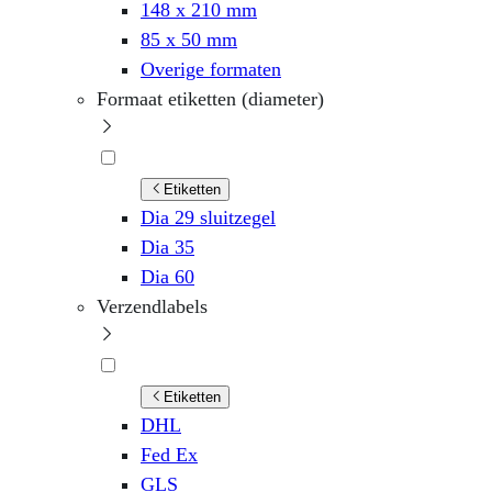
148 x 210 mm
85 x 50 mm
Overige formaten
Formaat etiketten (diameter)
Etiketten
Dia 29 sluitzegel
Dia 35
Dia 60
Verzendlabels
Etiketten
DHL
Fed Ex
GLS