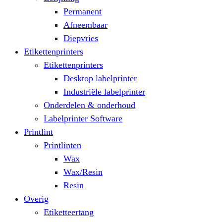
Permanent
Afneembaar
Diepvries
Etikettenprinters
Etikettenprinters
Desktop labelprinter
Industriële labelprinter
Onderdelen & onderhoud
Labelprinter Software
Printlint
Printlinten
Wax
Wax/Resin
Resin
Overig
Etiketteertang