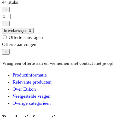
4+ stuks
Acetaat
A4
vel
textiel
In winkelwagen
permanent
Offerte aanvragen
99,1
Offerte aanvragen
x
42,3
Vraag een offerte aan en we nemen snel contact met je op!
mm
á
Productinformatie
125
Relevante producten
vellen
Over Etikon
per
Veelgestelde vragen
doos
Overige categorieën
aantal