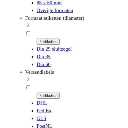
85 x 50 mm
Overige formaten
Formaat etiketten (diameter)
Etiketten
Dia 29 sluitzegel
Dia 35
Dia 60
Verzendlabels
Etiketten
DHL
Fed Ex
GLS
PostNL