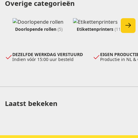
Overige categorieën
verkoop@etikon.nl
verkoop@etikon.nl
vrijblijvende offerte
Doorlopende rollen
(5)
Etikettenprinters
(11)
DEZELFDE WERKDAG VERSTUURD
EIGEN PRODUCTIE
Indien vóór 15:00 uur besteld
Productie in NL &
Laatst bekeken