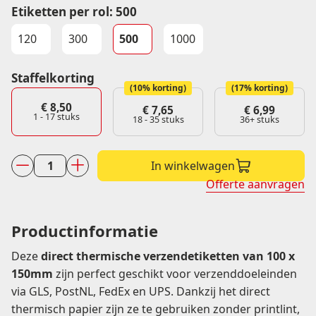
Etiketten per rol
:
500
120
300
500
1000
Staffelkorting
(10% korting)
(17% korting)
€
8,50
€
7,65
€
6,99
1 - 17
stuks
18 - 35 stuks
36+ stuks
In winkelwagen
Thermo
Offerte aanvragen
eco
permanent
100
Productinformatie
x
Deze
direct thermische verzendetiketten van 100 x
150
150mm
zijn perfect geschikt voor verzenddoeleinden
mm
via GLS, PostNL, FedEx en UPS. Dankzij het direct
K40
thermisch papier zijn ze te gebruiken zonder printlint,
á