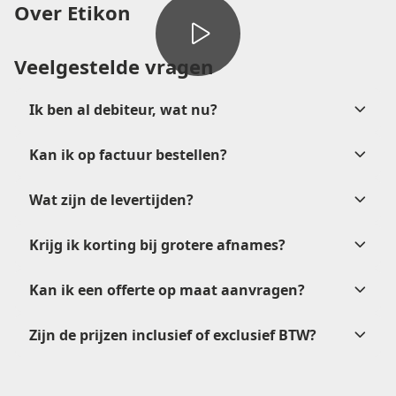
Over Etikon
Veelgestelde vragen
Ik ben al debiteur, wat nu?
Kan ik op factuur bestellen?
verkoop@etikon.nl
Wat zijn de levertijden?
na
goedkeuring
Krijg ik korting bij grotere afnames?
Kan ik een offerte op maat aanvragen?
verkoop@etikon.nl
.
Zijn de prijzen inclusief of exclusief BTW?
offerteformulier