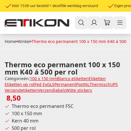
Vóór 15:00 uur besteld = dezelfde werkdag verstuurd
Eigen prod
Home
Winkel
Thermo eco permanent 100 x 150 mm K40 á 500 pe
Thermo eco permanent 100 x 150
mm K40 á 500 per rol
Categorieën:
100 x 150 mm
Blanco etiketten
Etiketten
Etiketten op rol
Fed Ex
GLS
Permanent
PostNL
Thermisch
UPS
Verzendetiketten
Verzendlabels
Witte stickers
8,50
Thermo eco permanent FSC
100 x 150 mm
Kern 40 mm
500 per rol