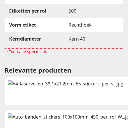
Etiketten per rol
500
Vorm etiket
Rechthoek
Kerndiameter
Kern 40
Toon alle specificaties
Belijming
Permanent Hotmelt
Perforatie
Ja
Relevante producten
Rugbreedte in mm
103mm
18 rollen/doos, 30
Verpakking
dozen/pallet, 270.000
et/pallet
Materiaal
Thermo Eco