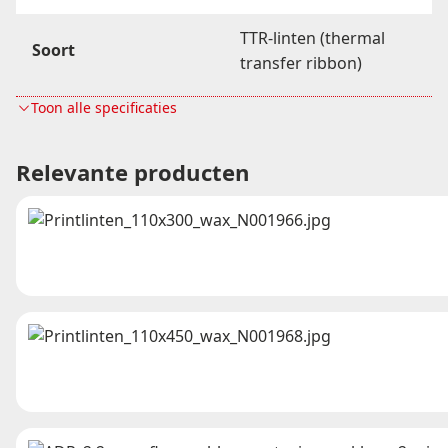
TTR-linten (thermal
Soort
transfer ribbon)
Toon alle specificaties
Wikkeling lint
Outiside
Relevante producten