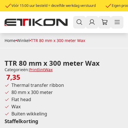
Vóór 15:00 uur besteld = dezelfde werkdag verstuurd
Eigen prod
Home
Winkel
TTR 80 mm x 300 meter Wax
TTR 80 mm x 300 meter Wax
Categorieën:
Printlint
Wax
7,35
Thermal transfer ribbon
80 mm x 300 meter
Flat head
Wax
Buiten wikkeling
Staffelkorting