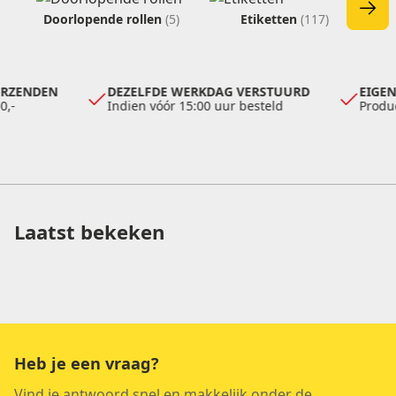
Doorlopende rollen
(5)
Etiketten
(117)
ERZENDEN
DEZELFDE WERKDAG VERSTUURD
EIGEN
0,-
Indien vóór 15:00 uur besteld
Produ
Laatst bekeken
Heb je een vraag?
Vind je antwoord snel en makkelijk onder de