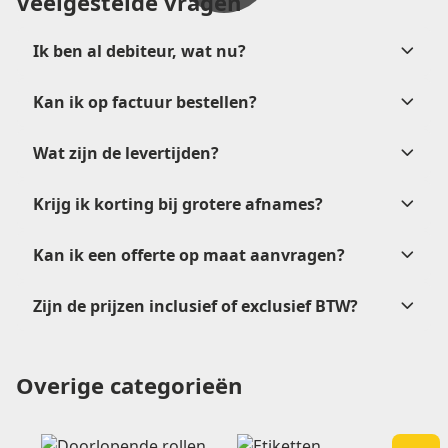
Veelgestelde vragen
Ik ben al debiteur, wat nu?
Kan ik op factuur bestellen?
verkoop@etikon.nl
Wat zijn de levertijden?
na
goedkeuring
Krijg ik korting bij grotere afnames?
Kan ik een offerte op maat aanvragen?
verkoop@etikon.nl
.
Zijn de prijzen inclusief of exclusief BTW?
offerteformulier
Overige categorieën
verkoop@etikon.nl
verkoop@etikon.nl
vrijblijvende offerte