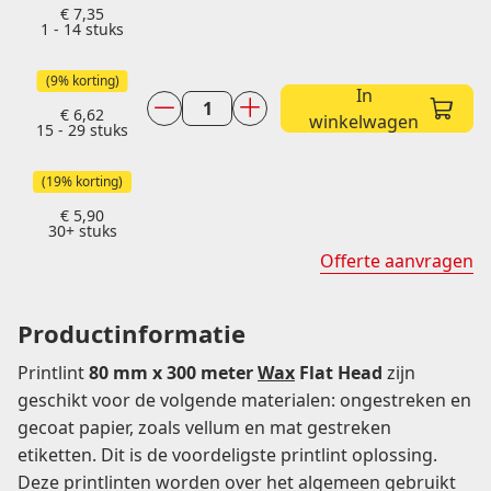
€
7,35
1 - 14
stuks
(9% korting)
In
€
6,62
TTR
winkelwagen
15 - 29 stuks
80
mm
(19% korting)
x
€
5,90
300
30+ stuks
meter
Offerte aanvragen
Wax
aantal
Productinformatie
Printlint
80 mm x 300 meter
Wax
Flat Head
zijn
geschikt voor de volgende materialen: ongestreken en
gecoat papier, zoals vellum en mat gestreken
etiketten. Dit is de voordeligste printlint oplossing.
Deze printlinten worden over het algemeen gebruikt