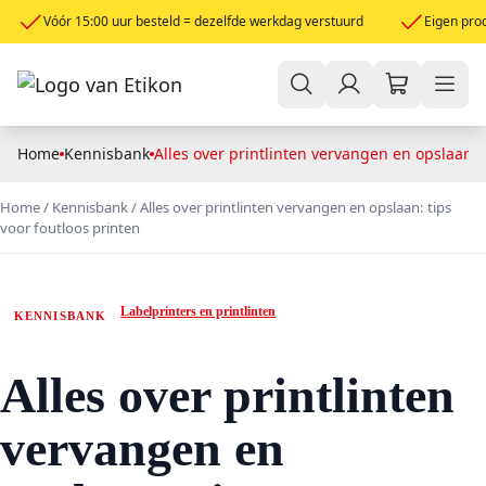
Vóór 15:00 uur besteld = dezelfde werkdag verstuurd
Eigen prod
Home
Kennisbank
Alles over printlinten vervangen en opslaan: t
Home
/
Kennisbank
/
Alles over printlinten vervangen en opslaan: tips
voor foutloos printen
Labelprinters en printlinten
KENNISBANK
Alles over printlinten
vervangen en