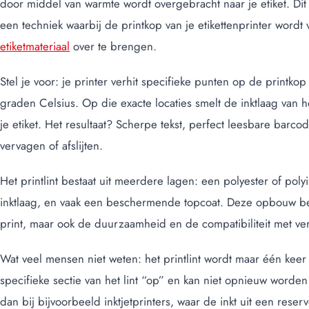
door middel van warmte wordt overgebracht naar je etiket. Di
een techniek waarbij de printkop van je etikettenprinter wordt v
etiketmateriaal
over te brengen.
Stel je voor: je printer verhit specifieke punten op de printk
graden Celsius. Op die exacte locaties smelt de inktlaag van h
je etiket. Het resultaat? Scherpe tekst, perfect leesbare barc
vervagen of afslijten.
Het printlint bestaat uit meerdere lagen: een polyester of pol
inktlaag, en vaak een beschermende topcoat. Deze opbouw bepa
print, maar ook de duurzaamheid en de compatibiliteit met ver
Wat veel mensen niet weten: het printlint wordt maar één keer 
specifieke sectie van het lint “op” en kan niet opnieuw worden
dan bij bijvoorbeeld inktjetprinters, waar de inkt uit een reserv