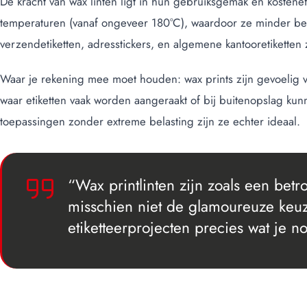
De kracht van wax linten ligt in hun gebruiksgemak en kosteneffi
temperaturen (vanaf ongeveer 180°C), waardoor ze minder bel
verzendetiketten, adresstickers, en algemene kantooretiketten 
Waar je rekening mee moet houden: wax prints zijn gevoelig v
waar etiketten vaak worden aangeraakt of bij buitenopslag ku
toepassingen zonder extreme belasting zijn ze echter ideaal.
“Wax printlinten zijn zoals een be
misschien niet de glamoureuze keuz
etiketteerprojecten precies wat je n