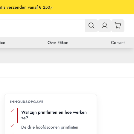
tis verzenden vanaf € 250,-
ice
Over Etikon
Contact
Er zitten nog geen producten in je winkelwagen.
Verzendlabels
DHL
Fed Ex
GLS
PostNL
UPS
INHOUDSOPGAVE
Soort materiaal
Wat zijn printlinten en hoe werken
ze?
Thermisch
Kunststof
De drie hoofdsoorten printlinten
Papieren etiketten