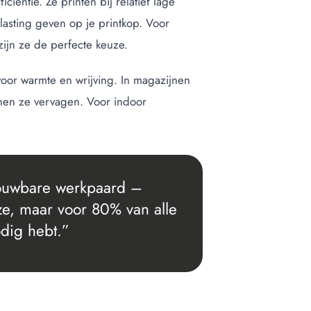
ciëntie. Ze printen bij relatief lage
asting geven op je printkop. Voor
zijn ze de perfecte keuze.
oor warmte en wrijving. In magazijnen
nnen ze vervagen. Voor indoor
trouwbare werkpaard –
e, maar voor 80% van alle
odig hebt.”