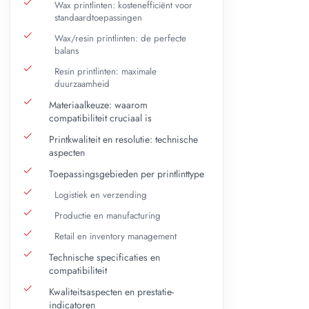
Wax printlinten: kostenefficiënt voor
standaardtoepassingen
Belijming
Wax/resin printlinten: de perfecte
balans
Permanent
Afneembaar
Resin printlinten: maximale
Diepvries
duurzaamheid
Materiaalkeuze: waarom
compatibiliteit cruciaal is
Printkwaliteit en resolutie: technische
aspecten
Toepassingsgebieden per printlinttype
Logistiek en verzending
Productie en manufacturing
Retail en inventory management
Technische specificaties en
compatibiliteit
Kwaliteitsaspecten en prestatie-
indicatoren