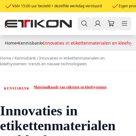
Vóór 15:00 uur besteld = dezelfde werkdag verstuurd
Eigen prod
Home
Kennisbank
Innovaties in etikettenmaterialen en kleefsy
Home
/
Kennisbank
/
Innovaties in etikettenmaterialen en
kleefsystemen: trends en nieuwe technologieën
Materiaalkunde van etiketten en kleefsystemen
KENNISBANK
Innovaties in
etikettenmaterialen