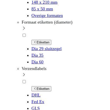
148 x 210 mm
85 x 50 mm
Overige formaten
Formaat etiketten (diameter)
Etiketten
Dia 29 sluitzegel
Dia 35
Dia 60
Verzendlabels
Etiketten
DHL
Fed Ex
GLS