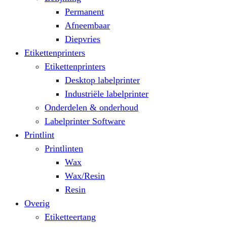
Permanent
Afneembaar
Diepvries
Etikettenprinters
Etikettenprinters
Desktop labelprinter
Industriële labelprinter
Onderdelen & onderhoud
Labelprinter Software
Printlint
Printlinten
Wax
Wax/Resin
Resin
Overig
Etiketteertang