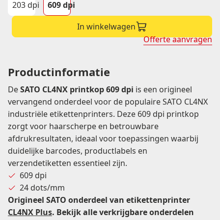
203 dpi
609 dpi
In winkelwagen
Offerte aanvragen
Productinformatie
De
SATO CL4NX printkop 609 dpi
is een origineel
vervangend onderdeel voor de populaire SATO CL4NX
industriële etikettenprinters. Deze 609 dpi printkop
zorgt voor haarscherpe en betrouwbare
afdrukresultaten, ideaal voor toepassingen waarbij
duidelijke barcodes, productlabels en
verzendetiketten essentieel zijn.
609 dpi
24 dots/mm
Origineel SATO onderdeel van etikettenprinter
CL4NX Plus
. Bekijk alle verkrijgbare onderdelen