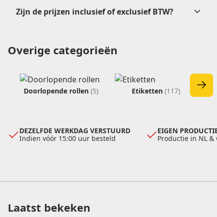
Zijn de prijzen inclusief of exclusief BTW?
offerteformulier
Overige categorieën
verkoop@etikon.nl
verkoop@etikon.nl
vrijblijvende offerte
Doorlopende rollen
(5)
Etiketten
(117)
DEZELFDE WERKDAG VERSTUURD
EIGEN PRODUCTIE
Indien vóór 15:00 uur besteld
Productie in NL &
Laatst bekeken