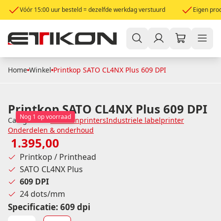
Vóór 15:00 uur besteld = dezelfde werkdag verstuurd
Eigen prod
Home
Winkel
Printkop SATO CL4NX Plus 609 DPI
Printkop SATO CL4NX Plus 609 DPI
Nog 1 op voorraad
Categorieën:
Etikettenprinters
Industriele labelprinter
Onderdelen & onderhoud
1.395,00
Printkop / Printhead
SATO CL4NX Plus
609 DPI
24 dots/mm
Specificatie
:
609 dpi