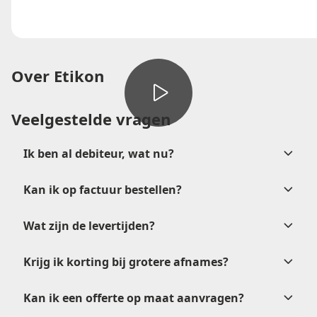
Over Etikon
Veelgestelde vragen
Ik ben al debiteur, wat nu?
Kan ik op factuur bestellen?
verkoop@etikon.nl
Wat zijn de levertijden?
na
goedkeuring
Krijg ik korting bij grotere afnames?
Kan ik een offerte op maat aanvragen?
verkoop@etikon.nl
.