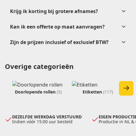
goedkeuring
Krijg ik korting bij grotere afnames?
Kan ik een offerte op maat aanvragen?
verkoop@etikon.nl
.
Zijn de prijzen inclusief of exclusief BTW?
offerteformulier
Overige categorieën
verkoop@etikon.nl
verkoop@etikon.nl
vrijblijvende offerte
Doorlopende rollen
(5)
Etiketten
(117)
DEZELFDE WERKDAG VERSTUURD
EIGEN PRODUCTIE
Indien vóór 15:00 uur besteld
Productie in NL &