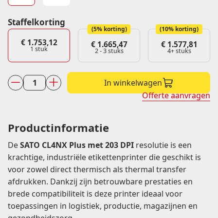
Staffelkorting
(5% korting)
(10% korting)
€
1.753,12
€
1.665,47
€
1.577,81
1
stuk
2 - 3 stuks
4+ stuks
In winkelwagen
SATO
Offerte aanvragen
CL4NX
Plus
203
Productinformatie
DPI
De
SATO CL4NX Plus met 203 DPI
resolutie is een
aantal
krachtige, industriële etikettenprinter die geschikt is
voor zowel direct thermisch als thermal transfer
afdrukken. Dankzij zijn betrouwbare prestaties en
brede compatibiliteit is deze printer ideaal voor
toepassingen in logistiek, productie, magazijnen en