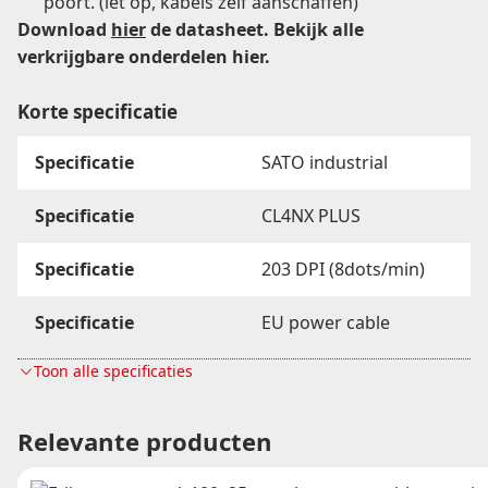
poort. (let op, kabels zelf aanschaffen)
Download
hier
de datasheet. Bekijk alle
verkrijgbare onderdelen
hier
.
Korte specificatie
Specificatie
SATO industrial
Specificatie
CL4NX PLUS
Specificatie
203 DPI (8dots/min)
Specificatie
EU power cable
Toon alle specificaties
Specificatie
Max. width 104mm
Relevante producten