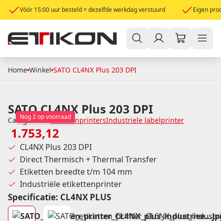
Vóór 15:00 uur besteld = dezelfde werkdag verstuurd
Eigen prod
Home
Winkel
SATO CL4NX Plus 203 DPI
SATO CL4NX Plus 203 DPI
Nog 2 op voorraad
Categorieën:
Etikettenprinters
Industriele labelprinter
1.753,12
CL4NX Plus 203 DPI
Direct Thermisch + Thermal Transfer
Etiketten breedte t/m 104 mm
Industriële etikettenprinter
Specificatie
:
CL4NX PLUS