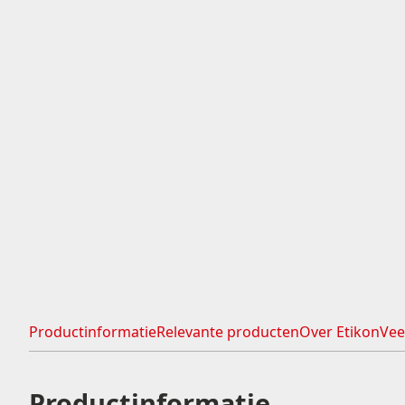
Doorlopende rollen
ADR etiketten
Ronde etiketten
Kortingsstickers
Blanco etiketten
Productinformatie
Relevante producten
Over Etikon
Vee
Productinformatie