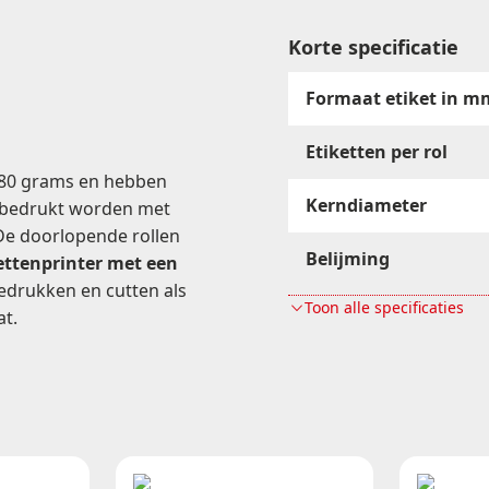
á
1
Korte specificatie
rol
aantal
Formaat etiket in m
Etiketten per rol
 180 grams en hebben
Kerndiameter
t bedrukt worden met
 De doorlopende rollen
Belijming
kettenprinter met een
edrukken en cutten als
Toon alle specificaties
Rugbreedte in mm
at.
Verpakking
Materiaal