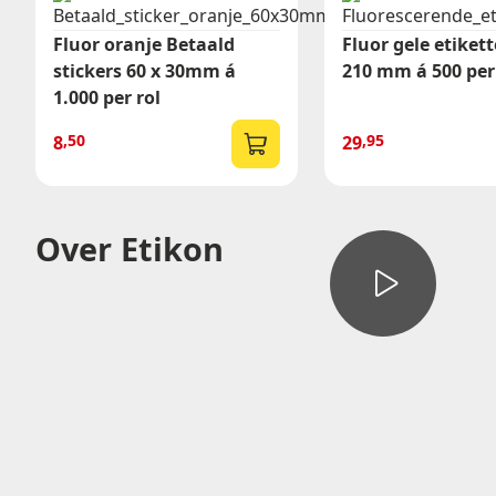
Fluor oranje Betaald
Fluor gele etikett
stickers 60 x 30mm á
210 mm á 500 per
Offer
1.000 per rol
Vraag een 
,50
,95
8
29
Over Etikon