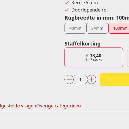
Kern 76 mm
Formaat etiketten (diameter)
Doorlopende rol
Dia 29 sluitzegel
Rugbreedte in mm
:
100
Dia 35
Dia 60
40mm
84mm
100mm
Staffelkorting
€
13,40
1 - 7
stuks
Thermisch
karton
100
mm
lgestelde vragen
Overige categorieën
x
100
meter