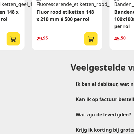
en 148 x
Fluor rood etiketten 148
Bandene
 rol
x 210 mm á 500 per rol
100x100
te aanvragen
per rol
offerte aan en we nemen snel contact met je op!
,95
,50
29
45
Veelgestelde 
Ik ben al debiteur, wat 
Kan ik op factuur bestel
verkoop@etikon.nl
Wat zijn de levertijden?
Krijg ik korting bij gro