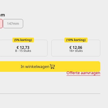
Belijming
mm
Permanent
Afneembaar
147mm
Diepvries
(5% korting)
(10% korting)
€
12,73
€
12,06
8 - 15 stuks
16+ stuks
In winkelwagen
Offerte aanvragen