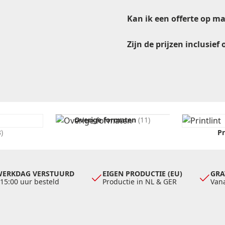
Kan ik een offerte op m
Zijn de prijzen inclusief
verkoop@etikon.nl
offerteformulier
offerte
ve
Overige formaten
(11)
8)
Pr
WERKDAG VERSTUURD
EIGEN PRODUCTIE (EU)
GRA
 15:00 uur besteld
Productie in NL & GER
Vana