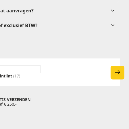
aat aanvragen?
 of exclusief BTW?
vrijblijvende
rkoop@etikon.nl
intlint
(17)
TIS VERZENDEN
f € 250,-