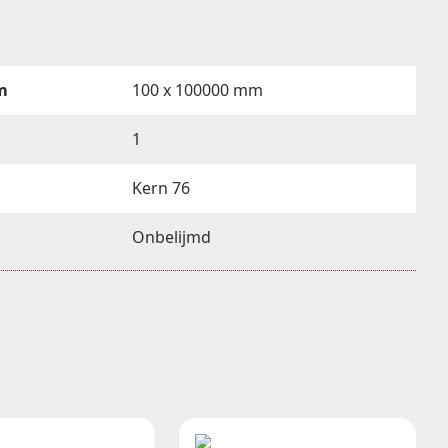
m
100 x 100000 mm
1
Kern 76
Onbelijmd
100mm
8 rollen per doos
Themisch karton