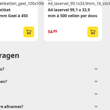
tiket
A4 laservel 99,1 x 33,9
mm Geel á 450
mm á 500 vellen per doos
,95
54
vragen
nu?
len?
na goedkeuring
tere afnames?
verkoop@etikon.nl
.