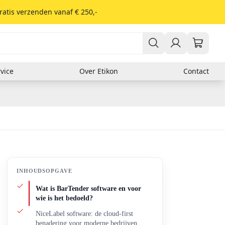
ratis verzenden vanaf € 250,-
vice
Over Etikon
Contact
Er zitten nog geen producten in je winkelwagen.
Verzendlabels
DHL
Fed Ex
GLS
PostNL
UPS
INHOUDSOPGAVE
Soort materiaal
Wat is BarTender software en voor
wie is het bedoeld?
Thermisch
Kunststof
NiceLabel software: de cloud-first
Papieren etiketten
benadering voor moderne bedrijven