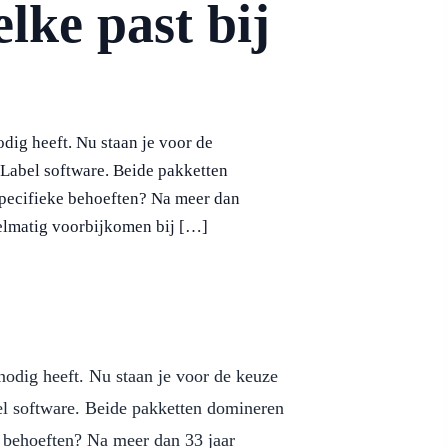
elke past bij
Formaat etiketten (diameter)
Dia 29 sluitzegel
Dia 35
Dia 60
odig heeft. Nu staan je voor de
eLabel software. Beide pakketten
specifieke behoeften? Na meer dan
gelmatig voorbijkomen bij […]
odig heeft. Nu staan je voor de keuze
el software. Beide pakketten domineren
e behoeften? Na meer dan 33 jaar