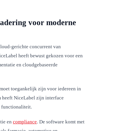
enadering voor moderne
cloud-gerichte concurrent van
 NiceLabel heeft bewust gekozen voor een
ementatie en cloudgebaseerde
moet toegankelijk zijn voor iedereen in
m heeft NiceLabel zijn interface
functionaliteit.
tie en
compliance
. De software komt met
oals farmacie, automotive en