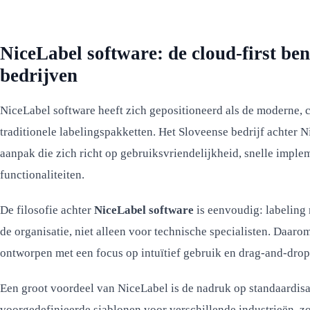
NiceLabel software: de cloud-first b
bedrijven
NiceLabel software heeft zich gepositioneerd als de moderne, 
traditionele labelingspakketten. Het Sloveense bedrijf achter
aanpak die zich richt op gebruiksvriendelijkheid, snelle impl
functionaliteiten.
De filosofie achter
NiceLabel software
is eenvoudig: labeling 
de organisatie, niet alleen voor technische specialisten. Daaro
ontworpen met een focus op intuïtief gebruik en drag-and-drop 
Een groot voordeel van NiceLabel is de nadruk op standaardisa
voorgedefinieerde sjablonen voor verschillende industrieën, z