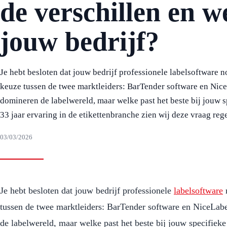
de verschillen en w
Doorlopende rollen
ADR etiketten
Ronde etiketten
jouw bedrijf?
Kortingsstickers
Blanco etiketten
Je hebt besloten dat jouw bedrijf professionele labelsoftware n
keuze tussen de twee marktleiders: BarTender software en Nic
domineren de labelwereld, maar welke past het beste bij jouw 
33 jaar ervaring in de etikettenbranche zien wij deze vraag re
03/03/2026
Je hebt besloten dat jouw bedrijf professionele
labelsoftware
n
tussen de twee marktleiders: BarTender software en NiceLab
de labelwereld, maar welke past het beste bij jouw specifiek