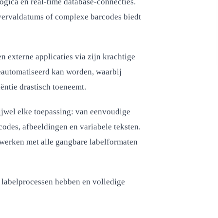
ogica en real-time database-connecties.
vervaldatums of complexe barcodes biedt
 externe applicaties via zijn krachtige
geautomatiseerd kan worden, waarbij
ëntie drastisch toeneemt.
wel elke toepassing: van eenvoudige
odes, afbeeldingen en variabele teksten.
werken met alle gangbare labelformaten
 labelprocessen hebben en volledige