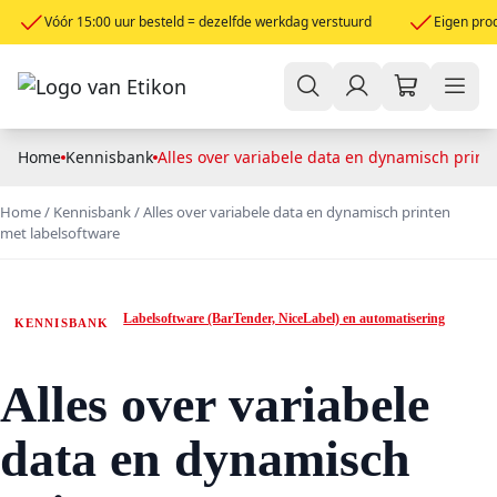
Vóór 15:00 uur besteld = dezelfde werkdag verstuurd
Eigen prod
Home
Kennisbank
Alles over variabele data en dynamisch print
Home
/
Kennisbank
/
Alles over variabele data en dynamisch printen
met labelsoftware
Labelsoftware (BarTender, NiceLabel) en automatisering
KENNISBANK
Alles over variabele
data en dynamisch