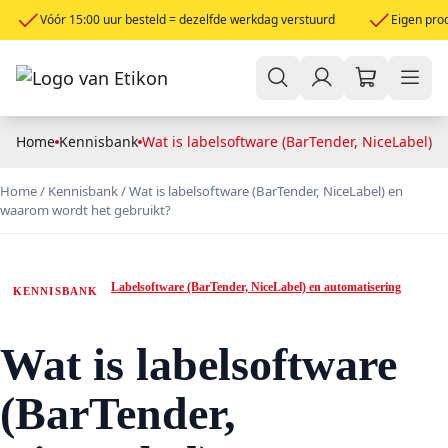
Vóór 15:00 uur besteld = dezelfde werkdag verstuurd
Eigen prod
Home
Kennisbank
Wat is labelsoftware (BarTender, NiceLabel) 
Home
/
Kennisbank
/
Wat is labelsoftware (BarTender, NiceLabel) en
waarom wordt het gebruikt?
Labelsoftware (BarTender, NiceLabel) en automatisering
KENNISBANK
Wat is labelsoftware
(BarTender,