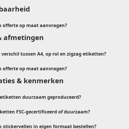
Formaat etiketten (diameter)
baarheid
Dia 29 sluitzegel
verkoop@etikon.n
Dia 35
n offerte op maat aanvragen?
Dia 60
& afmetingen
verkoop@etikon.n
 verschil tussen A4, op rol en zigzag etiketten?
n offerte op maat aanvragen?
caties & kenmerken
verkoop@etikon.n
ie etiketten duurzaam geproduceerd?
tiketten FSC-gecertificeerd of duurzaam?
k stickervellen in eigen formaat bestellen?