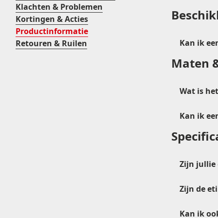
Doorlopende rollen
Klachten & Problemen
Beschik
ADR etiketten
Kortingen & Acties
Ronde etiketten
Productinformatie
Kortingsstickers
Kan ik ee
Retouren & Ruilen
Blanco etiketten
Maten 
Wat is het
Kan ik ee
Specifi
Zijn jull
Zijn de e
Kan ik oo