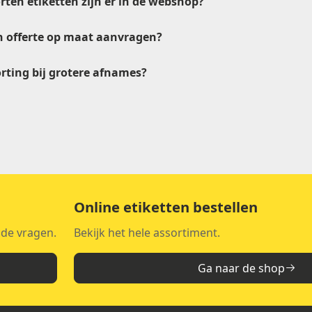
rten etiketten zijn er in de webshop?
n offerte op maat aanvragen?
orting bij grotere afnames?
verkoop@etikon.n
tikon.nl
Online etiketten bestellen
lde vragen.
Bekijk het hele assortiment.
Ga naar de shop