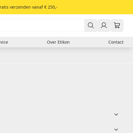
ratis verzenden vanaf € 250,-
vice
Over Etikon
Contact
Er zitten nog geen producten in je winkelwagen.
Verzendlabels
DHL
Fed Ex
GLS
PostNL
UPS
Soort materiaal
Thermisch
Kunststof
Papieren etiketten